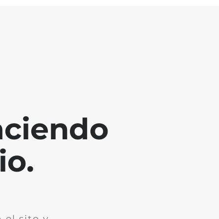
aciendo
io.
el sito y